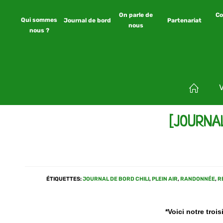
On parle de
Co
Qui sommes
Journal de bord
Partenariat
nous
nous ?
[JOURNA
ÉTIQUETTES
:
JOURNAL DE BORD CHILI
,
PLEIN AIR
,
RANDONNÉE
,
R
*Voici notre troi