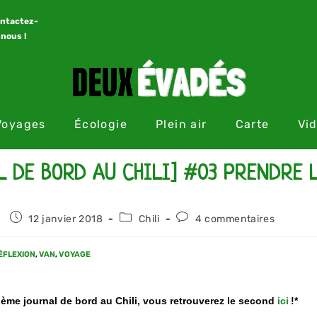
ntactez-
nous !
Voyages
Écologie
Plein air
Carte
Vi
L DE BORD AU CHILI] #03 PRENDRE 
12 janvier 2018
Chili
4 commentaires
ÉFLEXION
,
VAN
,
VOYAGE
sième journal de bord au Chili, vous retrouverez le second
ici
!*