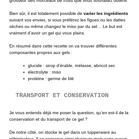
grosseur des morceaux de fruits que vous souhaitez obtenir.
Bien sûr, il est totalement possible de
varier les ingrédients
suivant vos envies, si vous préférez les figues ou les dattes
sèches ou même changez le miso par du sel… Le but est
vraiment d’avoir un gel qui vous plaira.
En résumé dans cette recette on va trouver différentes
composantes propres aux gels :
glucide : sirop d’érable, mélasse, abricot sec
électrolyte : miso
protéine : germe de blé
TRANSPORT ET CONSERVATION
Je vous entends déjà me poser la question, qu’en est-il de la
conservation et du transport de ce gel ?
De notre côté, on stocke le gel dans un tupperware au
réfrigérateur. Il se conserve ainsi plusieurs mois sans aucun