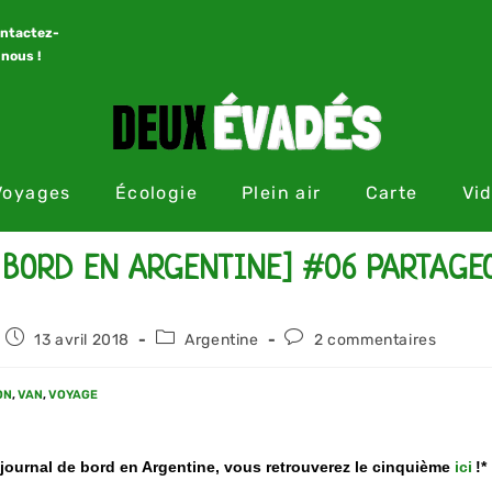
ntactez-
nous !
Voyages
Écologie
Plein air
Carte
Vi
 BORD EN ARGENTINE] #06 PARTAGE
13 avril 2018
Argentine
2 commentaires
ON
,
VAN
,
VOYAGE
 journal de bord en Argentine, vous retrouverez le cinquième
ici
!*