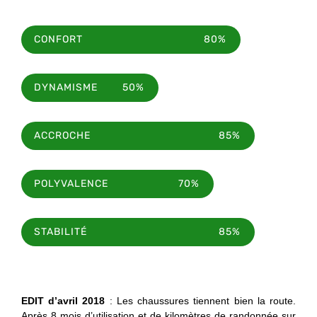
CONFORT
80%
DYNAMISME
50%
ACCROCHE
85%
POLYVALENCE
70%
STABILITÉ
85%
EDIT d’avril 2018
: Les chaussures tiennent bien la route.
Après 8 mois d’utilisation et de kilomètres de randonnée sur