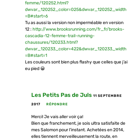
femme/120252.html?
dwvar_120252_color=025&dwvar_120252_width
=B#start=6
Tu as aussi la version non imperméable en version
12 :
http://www.brooksrunning.com/fr_fr/brooks-
cascadia-12-femme-trail-running-
chaussures/120233.html?
dwvar_120233_color=422&dwvar_120233_width
=B#start=1
Les couleurs sont bien plus flashy que celles que j’ai
eu pied 😀
Les Petits Pas de Juls
11 SEPTEMBRE
2017
RÉPONDRE
Merci! Je vais aller voir ça!
Bien que franchement, je sois ultra satisfaite de
mes Salomon pour l’instant. Achetées en 2014,
elles tiennent merveilleusement la route, en