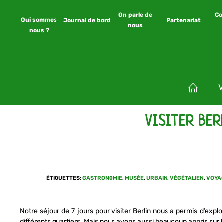
On parle de
Co
Qui sommes
Journal de bord
Partenariat
nous
nous ?
VISITER BER
ÉTIQUETTES
:
GASTRONOMIE
,
MUSÉE
,
URBAIN
,
VÉGÉTALIEN
,
VOYA
Notre séjour de 7 jours pour visiter Berlin nous a permis d’expl
différents quartiers. Mais nous avons aussi beaucoup appris sur l