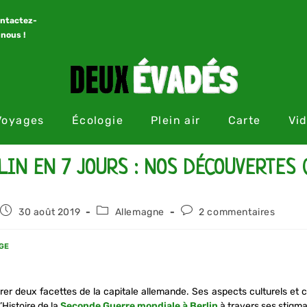
ntactez-
nous !
Voyages
Écologie
Plein air
Carte
Vi
LIN EN 7 JOURS : NOS DÉCOUVERTES
30 août 2019
Allemagne
2 commentaires
GE
orer deux facettes de la capitale allemande. Ses aspects culturels et 
’Histoire de la
Seconde Guerre mondiale à Berlin
à travers ses stigm