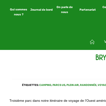
On parle de
Co
Qui sommes
Journal de bord
Partenariat
nous
nous ?
BRY
ÉTIQUETTES
:
CAMPING
,
PARCS US
,
PLEIN AIR
,
RANDONNÉE
,
VOYA
Troisième parc dans notre itinéraire de voyage de l’Ouest améric