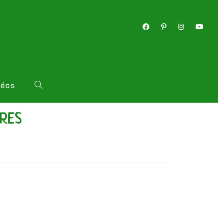
déos
TRES